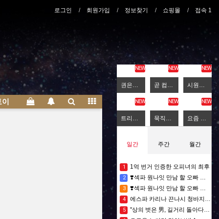
로그인
회원가입
정보찾기
쇼핑몰
접속 1
NEW
NEW
NEW
권은비 시구사진 고화질
곧 컴백하는 키키 키야
시원한 옆태 슬기2
토이
갤러리
NEW
NEW
NEW
트리플에스 김채연 맨시티 유니폼 피지컬
묵직하고 찰진 키스오브라이프 나띠
요즘 남녀가 서로 사랑하지 못하는 이유
일간
주간
월간
1억 번거 인증한 오피녀의 최후
1
❣️섹파 원나잇 만남 할 오빠 구해요⏩✅노콘✅질싸✅애널✅애무✅입사✅
2
❣️섹파 원나잇 만남 할 오빠 구해요⏩✅노콘✅질싸✅애널✅애무✅입사✅
3
에스파 카리나 끈나시 청바지 무빙
4
"상의 벗은 男, 길거리 돌아다닌다"…'체온 40도 육박' 40대男 사망
5