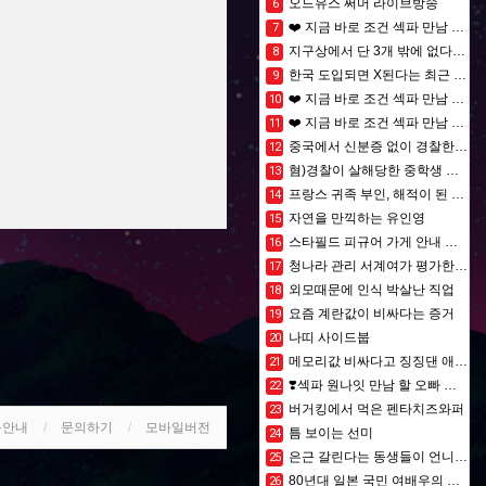
오드유스 써머 라이브방송
6
❤️ 지금 바로 조건 섹파 만남 할 오빠⏩❣️노콘❣️질싸❣️애널❣️애무❣️입사❣️
7
지구상에서 단 3개 밖에 없다는 놀이기구
8
한국 도입되면 X된다는 최근 일본 문화
9
❤️ 지금 바로 조건 섹파 만남 할 오빠⏩❣️노콘❣️질싸❣️애널❣️애무❣️입사❣️
10
❤️ 지금 바로 조건 섹파 만남 할 오빠⏩❣️노콘❣️질싸❣️애널❣️애무❣️입사❣️
11
중국에서 신분증 없이 경찰한테 걸리면 생기는 일
12
혐)경찰이 살해당한 중학생 아들의 유품을 돌려주지 않았습니다
13
프랑스 귀족 부인, 해적이 된 이유
14
자연을 만끽하는 유인영
15
스타필드 피규어 가게 안내 문구
16
청나라 관리 서계여가 평가한 화성돈
17
외모때문에 인식 박살난 직업
18
요즘 계란값이 비싸다는 증거
19
나띠 사이드붑
20
메모리값 비싸다고 징징댄 애플의 선택
21
❣️섹파 원나잇 만남 할 오빠 구해요⏩✅노콘✅질싸✅애널✅애무✅입사✅
22
버거킹에서 먹은 펜타치즈와퍼
23
용안내
문의하기
모바일버전
틈 보이는 선미
24
은근 갈린다는 동생들이 언니 방 들어가는 이유.jpg
25
80년대 일본 국민 여배우의 리즈시절
26