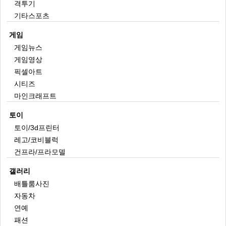
격투기
기타스포츠
게임
게임뉴스
게임영상
픽셀아트
시티즈
마인크래프트
토이
토이/3d프린터
레고/코비블럭
건프라/프라모델
갤러리
배틀룸사진
자동차
연예
패션