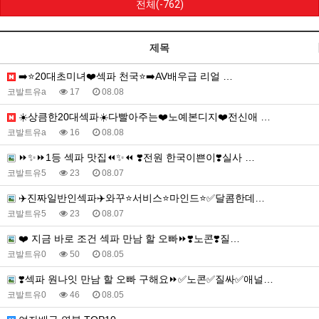
전체(-762)
제목
➡️⭐️20대초미녀❤️섹파 천국⭐️➡️AV배우급 리얼 …
코발트유a
17
08.08
☀️상큼한20대섹파☀️다빨아주는❤️노예본디지❤️전신애 …
코발트유a
16
08.08
⏩✨⏩1등 섹파 맛집⏪✨⏪ ❣️전원 한국이쁜이❣️실사 …
코발트유5
23
08.07
✈️진짜일반인섹파✈️와꾸⭐️서비스⭐️마인드⭐️✅달콤한데…
코발트유5
23
08.07
❤️ 지금 바로 조건 섹파 만남 할 오빠⏩❣️노콘❣️질…
코발트유0
50
08.05
❣️섹파 원나잇 만남 할 오빠 구해요⏩✅노콘✅질싸✅애널…
코발트유0
46
08.05