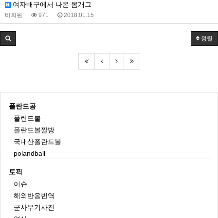
여자배구에서 나온 몸개그
비회원
971
2018.01.15
정렬
폴란드공
폴란드볼
폴란드볼짤방
국내산폴란드볼
polandball
토픽
이슈
해외반응번역
군사무기사진