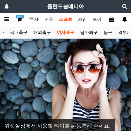
폴란드볼매니아
SHOP
토픽
쇼핑/투자
커뮤
스포츠
게임
토이
갤러리
구
국내축구
해외축구
여자배구
남자배구
농구
격투
Previous
Nex
위젯설정에서 사용할 타이틀을 등록해 주세요.