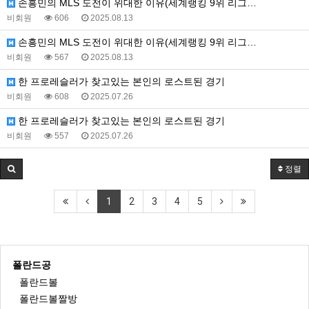
손흥민의 MLS 도전이 위대한 이유(세계랭킹 9위 리그…
비회원
606
2025.08.13
손흥민의 MLS 도전이 위대한 이유(세계랭킹 9위 리그…
비회원
567
2025.08.13
한 프로레슬러가 찾고있는 본인의 로스트된 경기
비회원
608
2025.07.26
한 프로레슬러가 찾고있는 본인의 로스트된 경기
비회원
557
2025.07.26
정렬
1
2
3
4
5
폴란드공
폴란드볼
폴란드볼짤방