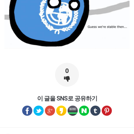
0
이 글을 SNS로 공유하기