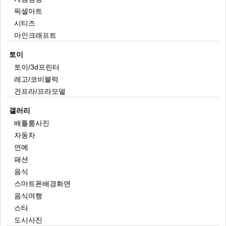
픽셀아트
시티즈
마인크래프트
토이
토이/3d프린터
레고/코비블럭
건프라/프라모델
갤러리
배틀룸사진
자동차
연예
패션
음식
스마트폰배경화면
음식여행
스타
도시사진