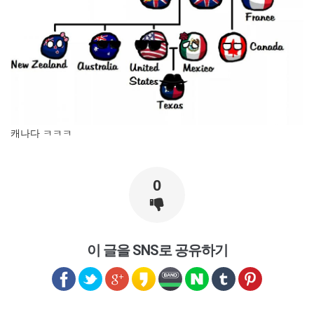
캐나다 ㅋㅋㅋ
0
이 글을 SNS로 공유하기