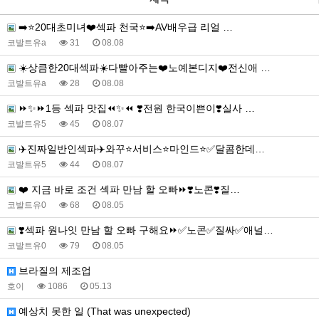
➡️⭐️20대초미녀❤️섹파 천국⭐️➡️AV배우급 리얼 …
코발트유a
31
08.08
☀️상큼한20대섹파☀️다빨아주는❤️노예본디지❤️전신애 …
코발트유a
28
08.08
⏩✨⏩1등 섹파 맛집⏪✨⏪ ❣️전원 한국이쁜이❣️실사 …
코발트유5
45
08.07
✈️진짜일반인섹파✈️와꾸⭐️서비스⭐️마인드⭐️✅달콤한데…
코발트유5
44
08.07
❤️ 지금 바로 조건 섹파 만남 할 오빠⏩❣️노콘❣️질…
코발트유0
68
08.05
❣️섹파 원나잇 만남 할 오빠 구해요⏩✅노콘✅질싸✅애널…
코발트유0
79
08.05
브라질의 제조업
호이
1086
05.13
예상치 못한 일 (That was unexpected)