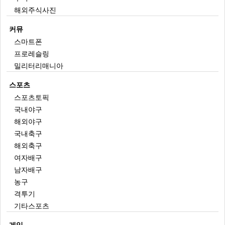
해외주식사진
커뮤
스마트폰
프로레슬링
밀리터리매니아
스포츠
스포츠토픽
국내야구
해외야구
국내축구
해외축구
여자배구
남자배구
농구
격투기
기타스포츠