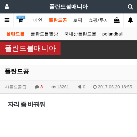
폴란드볼매니아
SHOP
메인
폴란드공
토픽
쇼핑/투자
커뮤
스
폴란드볼
폴란드볼짤방
국내산폴란드볼
polandball
폴란드볼매니아
폴란드공
샤를드골급
3
13261
0
2017.06.20 18:55
자리 좀 바꿔줘