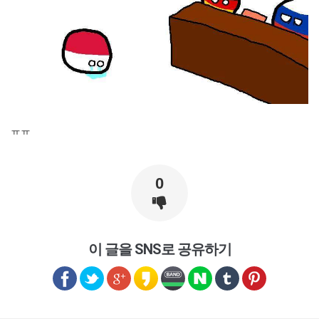
ㅠㅠ
0
이 글을 SNS로 공유하기