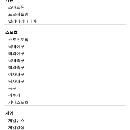
커뮤
스마트폰
프로레슬링
밀리터리매니아
스포츠
스포츠토픽
국내야구
해외야구
국내축구
해외축구
여자배구
남자배구
농구
격투기
기타스포츠
게임
게임뉴스
게임영상