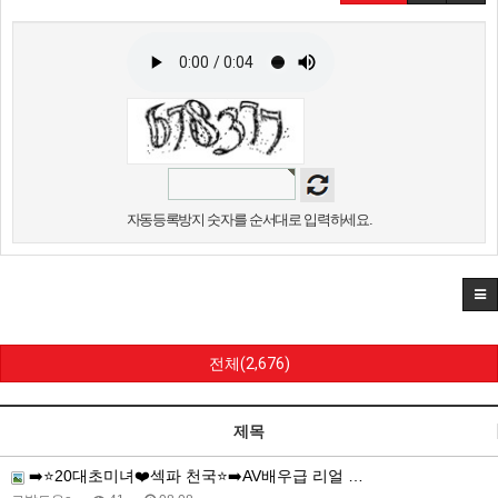
자동등록방지 숫자를 순서대로 입력하세요.
전체(2,676)
제목
➡️⭐️20대초미녀❤️섹파 천국⭐️➡️AV배우급 리얼 …