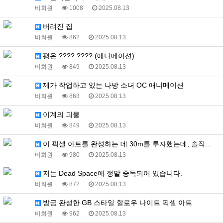
비회원
1008
2025.08.13
버려진 집
비회원
862
2025.08.13
평온 ???? ???? (애니메이션)
비회원
849
2025.08.13
제가 작업하고 있는 나방 소녀 OC 애니메이션
비회원
863
2025.08.13
이계의 괴물
비회원
849
2025.08.13
이 픽셀 아트를 완성하는 데 30m를 투자했는데, 솔직…
비회원
980
2025.08.13
저는 Dead Space에 정말 중독되어 있습니다.
비회원
872
2025.08.13
방금 완성한 GB 스타일 할로우 나이트 픽셀 아트
비회원
962
2025.08.13