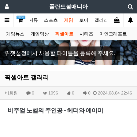
폴란드볼매니아
SHOP
쇼핑/투자
커뮤
스포츠
게임
토이
갤러리
게임뉴스
게임영상
픽셀아트
시티즈
마인크래프트
위젯설정에서 사용할 타이틀을 등록해 주세요.
픽셀아트 갤러리
비회원
0
1096
0
0
2024.08.04 22:46
비주얼 노벨의 주인공 - 헤더와 에이미