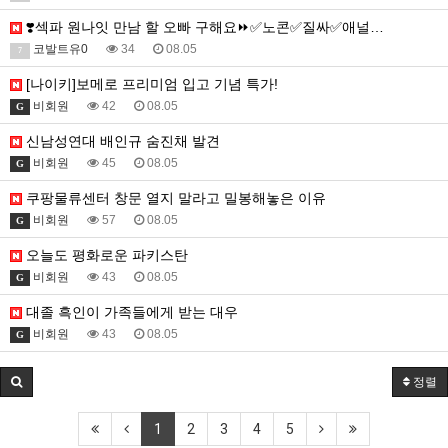
❣️섹파 원나잇 만남 할 오빠 구해요⏩✅노콘✅질싸✅애널…
코발트유0
34
08.05
7
[나이키]보메로 프리미엄 입고 기념 특가!
비회원
42
08.05
G
신남성연대 배인규 숨진채 발견
비회원
45
08.05
G
쿠팡물류센터 창문 열지 말라고 밀봉해놓은 이유
비회원
57
08.05
G
오늘도 평화로운 파키스탄
비회원
43
08.05
G
대졸 흑인이 가족들에게 받는 대우
비회원
43
08.05
G
정렬
1
2
3
4
5