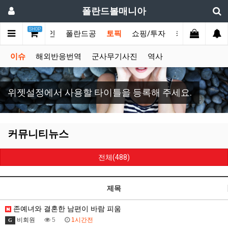
폴란드볼매니아
SHOP
메인
폴란드공
토픽
쇼핑/투자
커뮤
스포츠
이슈
해외반응번역
군사무기사진
역사
위젯설정에서 사용할 타이틀을 등록해 주세요.
커뮤니티뉴스
전체(488)
제목
존예녀와 결혼한 남편이 바람 피움
비회원
5
1시간전
G