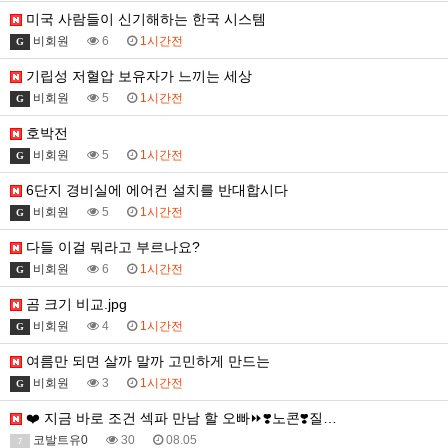
미국 사람들이 신기해하는 한국 시스템
비회원
6
1시간전
G
기립성 저혈압 보유자가 느끼는 세상
비회원
5
1시간전
G
호박전
비회원
5
1시간전
G
6단지 경비실에 에어컨 설치를 반대합시다
비회원
5
1시간전
G
다들 이걸 뭐라고 부르나요?
비회원
6
1시간전
G
곰 크기 비교.jpg
비회원
4
1시간전
G
여름만 되면 살까 말까 고민하게 만드는
비회원
3
1시간전
G
❤️ 지금 바로 조건 섹파 만남 할 오빠⏩❣️노콘❣️질…
코발트유0
30
08.05
7