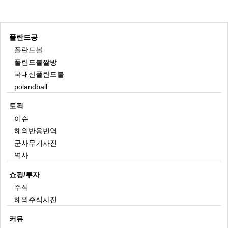
폴란드공
폴란드볼
폴란드볼짤방
국내산폴란드볼
polandball
토픽
이슈
해외반응번역
군사무기사진
역사
쇼핑/투자
주식
해외주식사진
커뮤